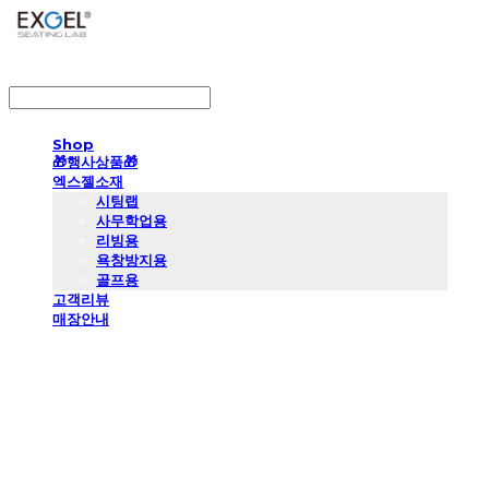
LOG IN
로그인
Shop
🎁행사상품🎁
엑스젤소재
시팅랩
사무학업용
리빙용
욕창방지용
골프용
고객리뷰
매장안내