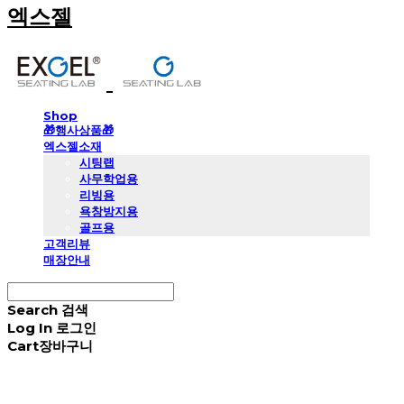
엑스젤
Shop
🎁행사상품🎁
엑스젤소재
시팅랩
사무학업용
리빙용
욕창방지용
골프용
고객리뷰
매장안내
Search
검색
Log In
로그인
Cart
장바구니