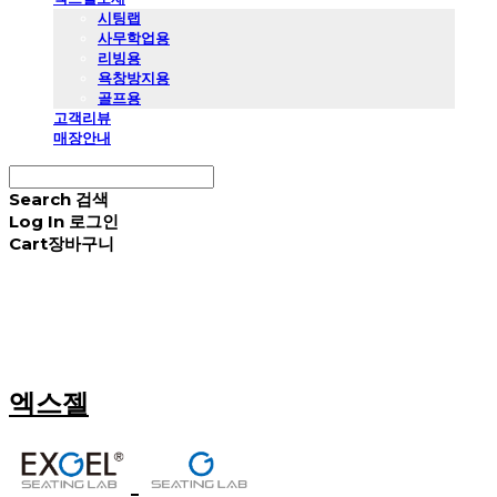
시팅랩
사무학업용
리빙용
욕창방지용
골프용
고객리뷰
매장안내
Search
검색
Log In
로그인
Cart
장바구니
엑스젤