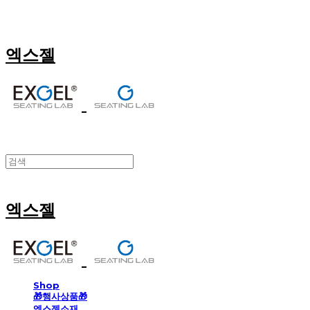
엑스젤
엑스젤
Shop
🎁행사상품🎁
엑스젤소재