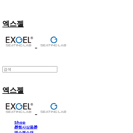
엑스젤
엑스젤
Shop
🎁행사상품🎁
엑스젤소재