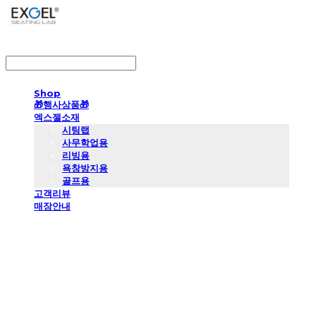
LOG IN
로그인
Shop
🎁행사상품🎁
엑스젤소재
시팅랩
사무학업용
리빙용
욕창방지용
골프용
고객리뷰
매장안내