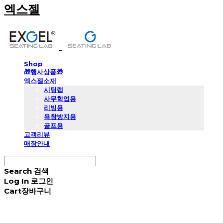
엑스젤
Shop
🎁행사상품🎁
엑스젤소재
시팅랩
사무학업용
리빙용
욕창방지용
골프용
고객리뷰
매장안내
Search
검색
Log In
로그인
Cart
장바구니