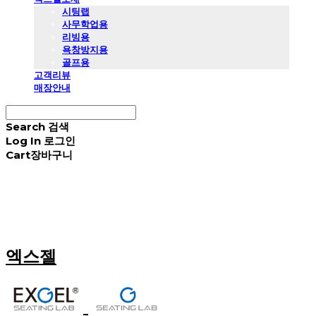
시팅랩
사무학업용
리빙용
욕창방지용
골프용
고객리뷰
매장안내
Search
검색
Log In
로그인
Cart
장바구니
엑스젤