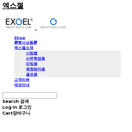
엑스젤
Shop
🎁행사상품🎁
엑스젤소재
시팅랩
사무학업용
리빙용
욕창방지용
골프용
고객리뷰
매장안내
Search
검색
Log In
로그인
Cart
장바구니