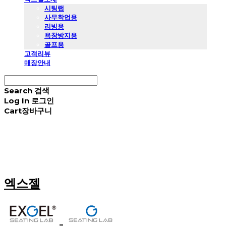
시팅랩
사무학업용
리빙용
욕창방지용
골프용
고객리뷰
매장안내
Search
검색
Log In
로그인
Cart
장바구니
엑스젤