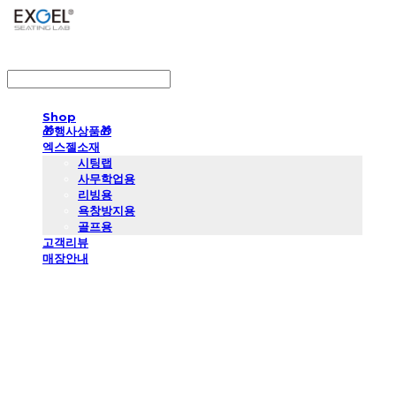
LOG IN
로그인
Shop
🎁행사상품🎁
엑스젤소재
시팅랩
사무학업용
리빙용
욕창방지용
골프용
고객리뷰
매장안내