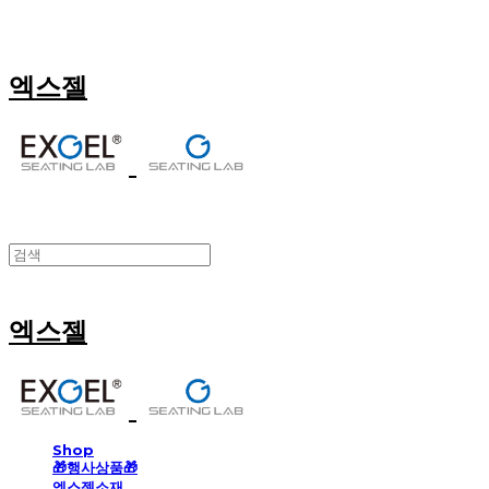
엑스젤
엑스젤
Shop
🎁행사상품🎁
엑스젤소재