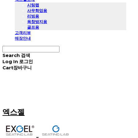
시팅랩
사무학업용
리빙용
욕창방지용
골프용
고객리뷰
매장안내
Search
검색
Log In
로그인
Cart
장바구니
엑스젤