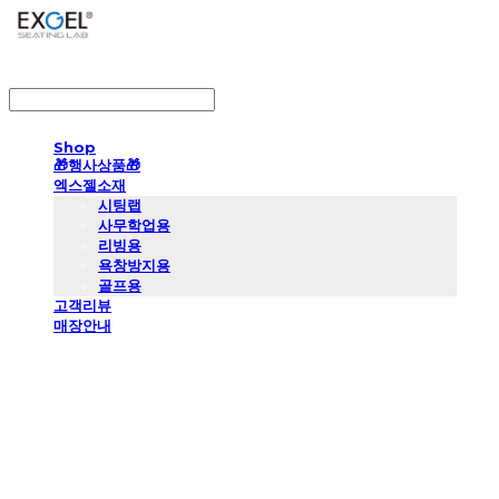
LOG IN
로그인
Shop
🎁행사상품🎁
엑스젤소재
시팅랩
사무학업용
리빙용
욕창방지용
골프용
고객리뷰
매장안내