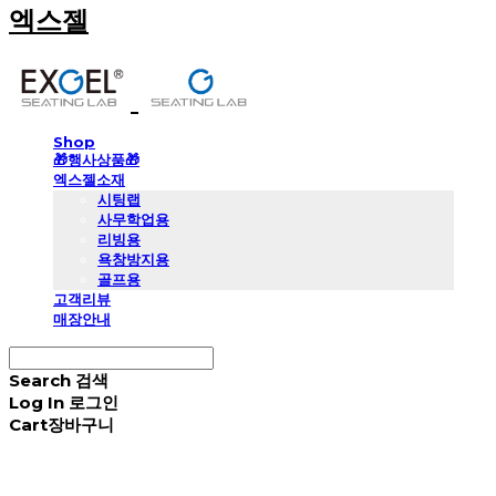
엑스젤
Shop
🎁행사상품🎁
엑스젤소재
시팅랩
사무학업용
리빙용
욕창방지용
골프용
고객리뷰
매장안내
Search
검색
Log In
로그인
Cart
장바구니