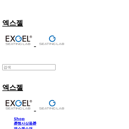
엑스젤
엑스젤
Shop
🎁행사상품🎁
엑스젤소재