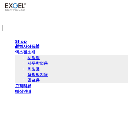
LOG IN
로그인
Shop
🎁행사상품🎁
엑스젤소재
시팅랩
사무학업용
리빙용
욕창방지용
골프용
고객리뷰
매장안내