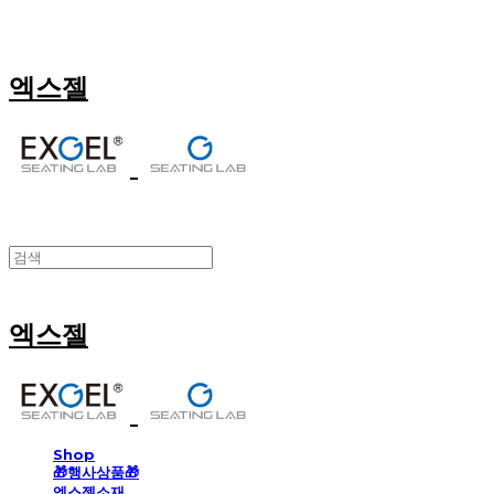
엑스젤
엑스젤
Shop
🎁행사상품🎁
엑스젤소재