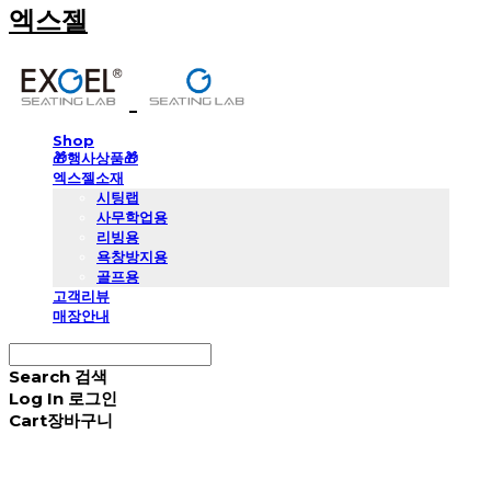
엑스젤
Shop
🎁행사상품🎁
엑스젤소재
시팅랩
사무학업용
리빙용
욕창방지용
골프용
고객리뷰
매장안내
Search
검색
Log In
로그인
Cart
장바구니