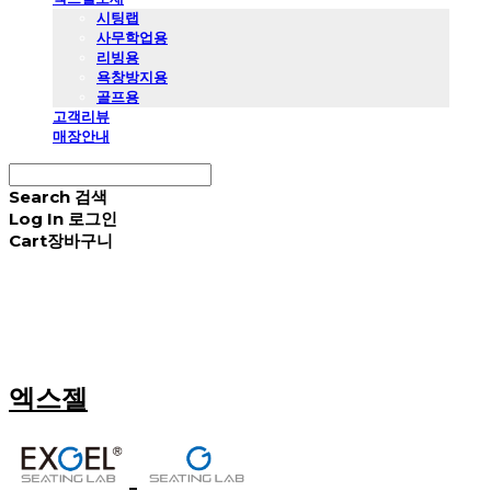
시팅랩
사무학업용
리빙용
욕창방지용
골프용
고객리뷰
매장안내
Search
검색
Log In
로그인
Cart
장바구니
엑스젤