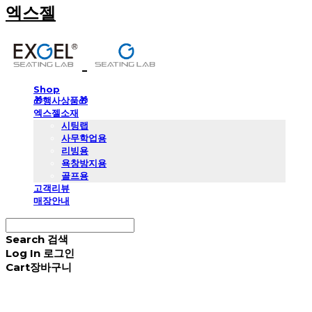
엑스젤
Shop
🎁행사상품🎁
엑스젤소재
시팅랩
사무학업용
리빙용
욕창방지용
골프용
고객리뷰
매장안내
Search
검색
Log In
로그인
Cart
장바구니