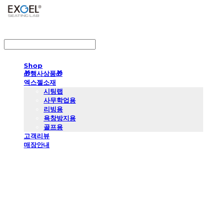
LOG IN
로그인
Shop
🎁행사상품🎁
엑스젤소재
시팅랩
사무학업용
리빙용
욕창방지용
골프용
고객리뷰
매장안내