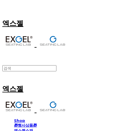
엑스젤
엑스젤
Shop
🎁행사상품🎁
엑스젤소재