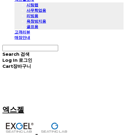
시팅랩
사무학업용
리빙용
욕창방지용
골프용
고객리뷰
매장안내
Search
검색
Log In
로그인
Cart
장바구니
엑스젤