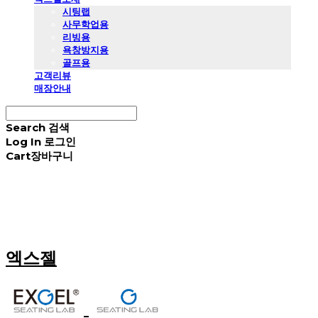
시팅랩
사무학업용
리빙용
욕창방지용
골프용
고객리뷰
매장안내
Search
검색
Log In
로그인
Cart
장바구니
엑스젤