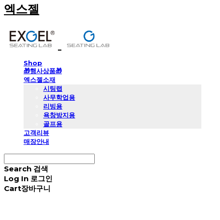
엑스젤
Shop
🎁행사상품🎁
엑스젤소재
시팅랩
사무학업용
리빙용
욕창방지용
골프용
고객리뷰
매장안내
Search
검색
Log In
로그인
Cart
장바구니