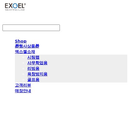
LOG IN
로그인
Shop
🎁행사상품🎁
엑스젤소재
시팅랩
사무학업용
리빙용
욕창방지용
골프용
고객리뷰
매장안내