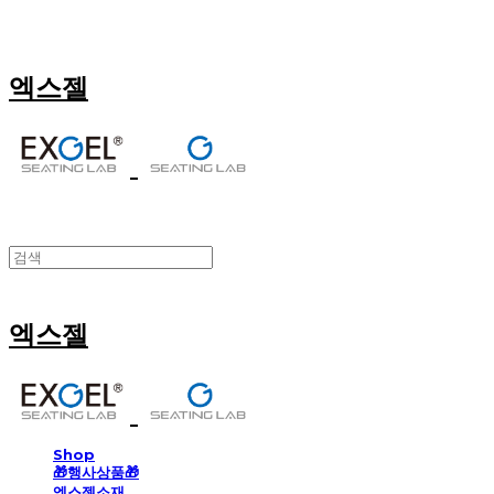
엑스젤
엑스젤
Shop
🎁행사상품🎁
엑스젤소재