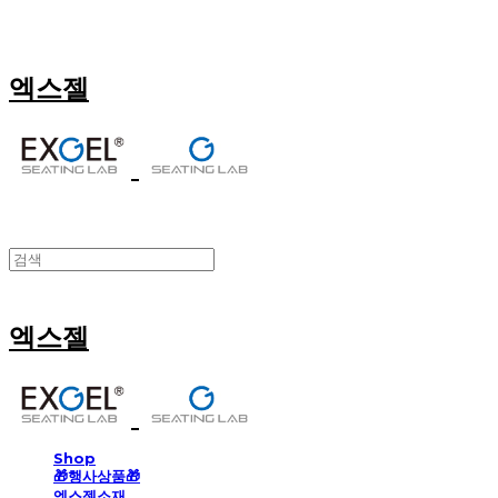
엑스젤
엑스젤
Shop
🎁행사상품🎁
엑스젤소재