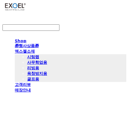
LOG IN
로그인
Shop
🎁행사상품🎁
엑스젤소재
시팅랩
사무학업용
리빙용
욕창방지용
골프용
고객리뷰
매장안내