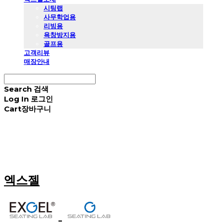
시팅랩
사무학업용
리빙용
욕창방지용
골프용
고객리뷰
매장안내
Search
검색
Log In
로그인
Cart
장바구니
엑스젤