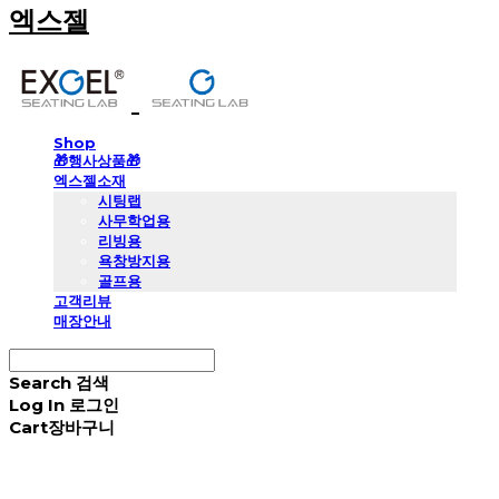
엑스젤
Shop
🎁행사상품🎁
엑스젤소재
시팅랩
사무학업용
리빙용
욕창방지용
골프용
고객리뷰
매장안내
Search
검색
Log In
로그인
Cart
장바구니