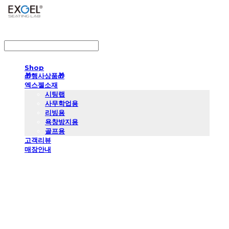
LOG IN
로그인
Shop
🎁행사상품🎁
엑스젤소재
시팅랩
사무학업용
리빙용
욕창방지용
골프용
고객리뷰
매장안내