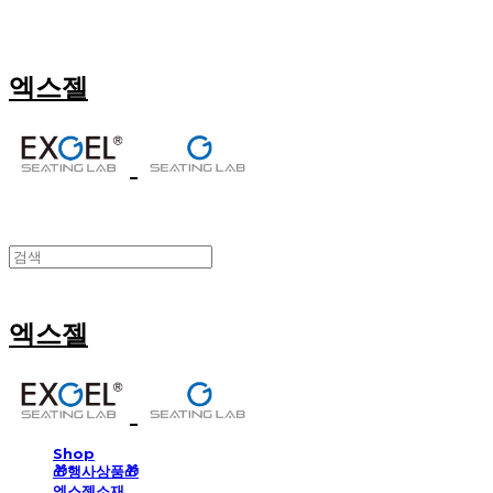
엑스젤
엑스젤
Shop
🎁행사상품🎁
엑스젤소재