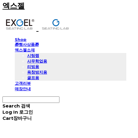
엑스젤
Shop
🎁행사상품🎁
엑스젤소재
시팅랩
사무학업용
리빙용
욕창방지용
골프용
고객리뷰
매장안내
Search
검색
Log In
로그인
Cart
장바구니