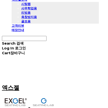
시팅랩
사무학업용
리빙용
욕창방지용
골프용
고객리뷰
매장안내
Search
검색
Log In
로그인
Cart
장바구니
엑스젤