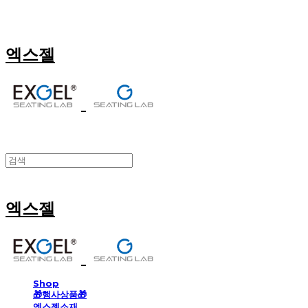
엑스젤
엑스젤
Shop
🎁행사상품🎁
엑스젤소재