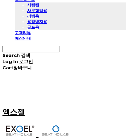
시팅랩
사무학업용
리빙용
욕창방지용
골프용
고객리뷰
매장안내
Search
검색
Log In
로그인
Cart
장바구니
엑스젤