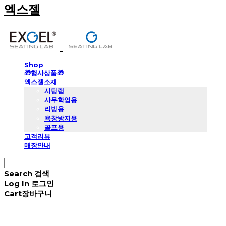
엑스젤
Shop
🎁행사상품🎁
엑스젤소재
시팅랩
사무학업용
리빙용
욕창방지용
골프용
고객리뷰
매장안내
Search
검색
Log In
로그인
Cart
장바구니