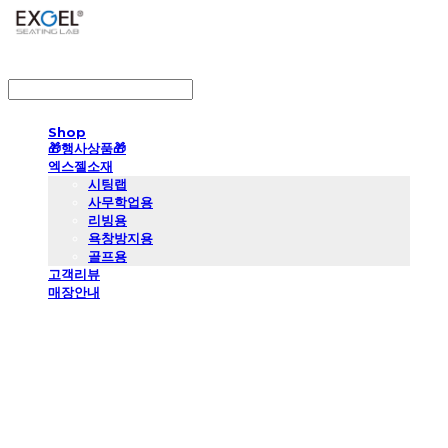
LOG IN
로그인
Shop
🎁행사상품🎁
엑스젤소재
시팅랩
사무학업용
리빙용
욕창방지용
골프용
고객리뷰
매장안내