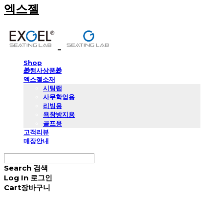
엑스젤
Shop
🎁행사상품🎁
엑스젤소재
시팅랩
사무학업용
리빙용
욕창방지용
골프용
고객리뷰
매장안내
Search
검색
Log In
로그인
Cart
장바구니