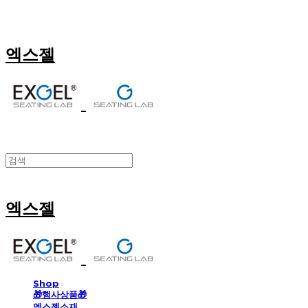
엑스젤
엑스젤
Shop
🎁행사상품🎁
엑스젤소재