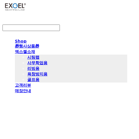
LOG IN
로그인
Shop
🎁행사상품🎁
엑스젤소재
시팅랩
사무학업용
리빙용
욕창방지용
골프용
고객리뷰
매장안내