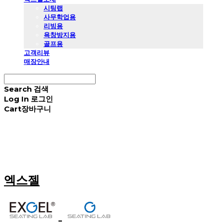
시팅랩
사무학업용
리빙용
욕창방지용
골프용
고객리뷰
매장안내
Search
검색
Log In
로그인
Cart
장바구니
엑스젤