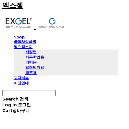
엑스젤
Shop
🎁행사상품🎁
엑스젤소재
시팅랩
사무학업용
리빙용
욕창방지용
골프용
고객리뷰
매장안내
Search
검색
Log In
로그인
Cart
장바구니