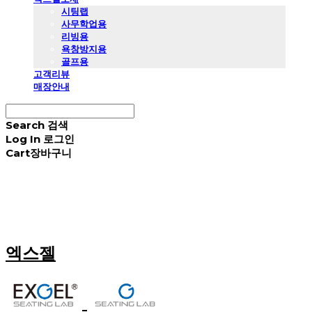
시팅랩
사무학업용
리빙용
욕창방지용
골프용
고객리뷰
매장안내
Search
검색
Log In
로그인
Cart
장바구니
엑스젤