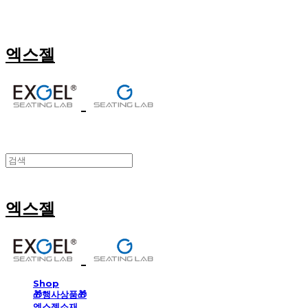
엑스젤
엑스젤
Shop
🎁행사상품🎁
엑스젤소재