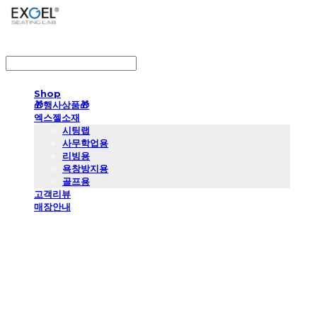
LOG IN
로그인
Shop
🎁행사상품🎁
엑스젤소재
시팅랩
사무학업용
리빙용
욕창방지용
골프용
고객리뷰
매장안내