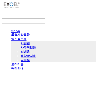
LOG IN
로그인
Shop
🎁행사상품🎁
엑스젤소재
시팅랩
사무학업용
리빙용
욕창방지용
골프용
고객리뷰
매장안내