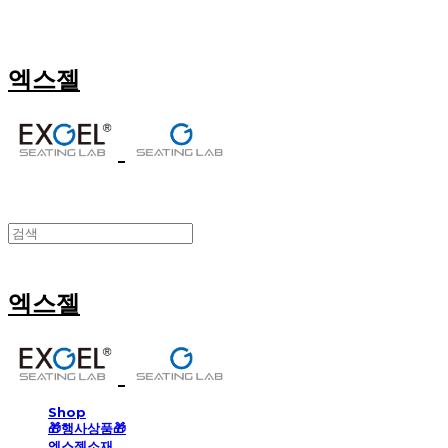
엑스젤
엑스젤
Shop
🎁행사상품🎁
엑스젤소재