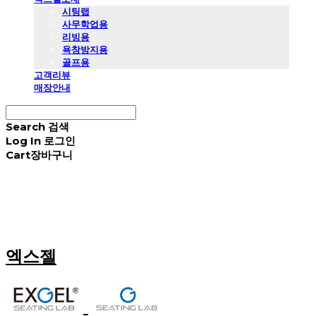
시팅랩
사무학업용
리빙용
욕창방지용
골프용
고객리뷰
매장안내
Search
검색
Log In
로그인
Cart
장바구니
엑스젤