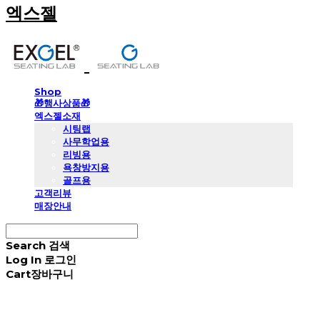
엑스젤
Shop
🎁행사상품🎁
엑스젤소재
시팅랩
사무학업용
리빙용
욕창방지용
골프용
고객리뷰
매장안내
Search
검색
Log In
로그인
Cart
장바구니