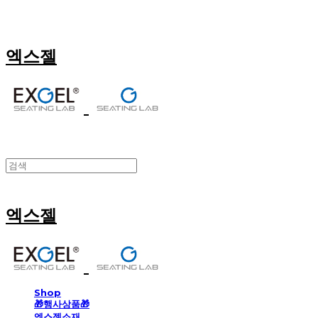
엑스젤
엑스젤
Shop
🎁행사상품🎁
엑스젤소재