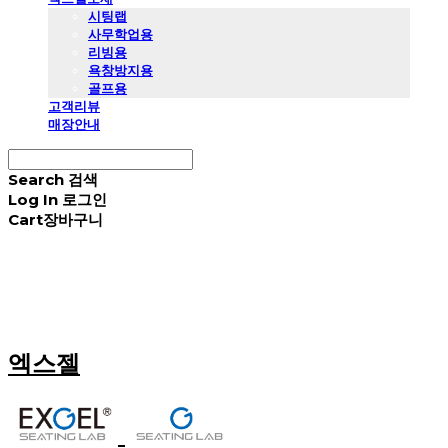
시팅랩
사무학업용
리빙용
욕창방지용
골프용
고객리뷰
매장안내
Search
검색
Log In
로그인
Cart
장바구니
엑스젤