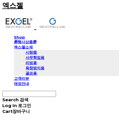
엑스젤
Shop
🎁행사상품🎁
엑스젤소재
시팅랩
사무학업용
리빙용
욕창방지용
골프용
고객리뷰
매장안내
Search
검색
Log In
로그인
Cart
장바구니