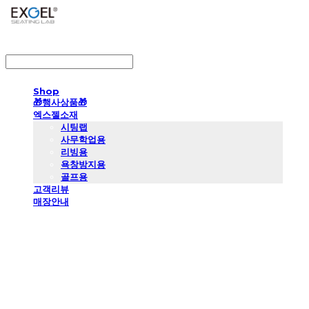
LOG IN
로그인
Shop
🎁행사상품🎁
엑스젤소재
시팅랩
사무학업용
리빙용
욕창방지용
골프용
고객리뷰
매장안내